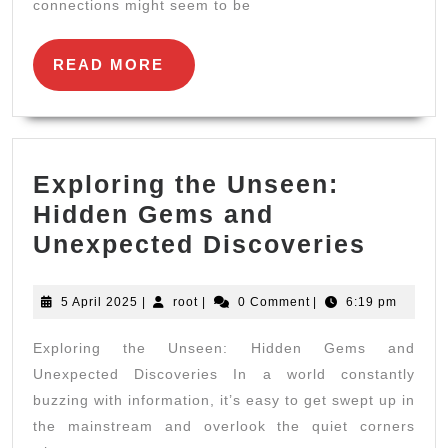
connections might seem to be
Enga
READ
READ MORE
MORE
Exploring the Unseen:
Hidden Gems and
Explo
Unexpected Discoveries
the
Unsee
5
root
5 April 2025
|
root
|
0 Comment
|
6:19 pm
April
Hidde
2025
Exploring the Unseen: Hidden Gems and
Gems
Unexpected Discoveries In a world constantly
and
buzzing with information, it’s easy to get swept up in
Unexp
the mainstream and overlook the quiet corners