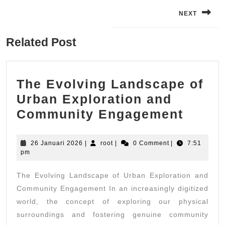
Navigasi
pos
NEXT
Next
Related Post
post:
The Evolving Landscape of
Urban Exploration and
The
Community Engagement
Evolv
Lands
26
root
26 Januari 2026
|
root
|
0 Comment
|
7:51
Januari
pm
of
2026
Urban
The Evolving Landscape of Urban Exploration and
Explo
Community Engagement In an increasingly digitized
and
world, the concept of exploring our physical
surroundings and fostering genuine community
Comm