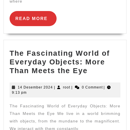
Disco
where
READ
READ MORE
MORE
The Fascinating World of
Everyday Objects: More
The
Than Meets the Eye
Fascinatin
World
14
root
14 Desember 2024
|
root
|
0 Comment
|
Desember
9:13 pm
of
2024
Everyday
The Fascinating World of Everyday Objects: More
Objects:
Than Meets the Eye We live in a world brimming
More
with objects, from the mundane to the magnificent.
We interact with them constantly,