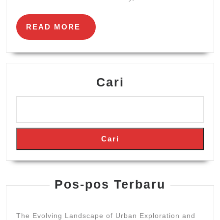
Than
Meets
READ
READ MORE
the
MORE
Eye
Cari
Cari
Pos-pos Terbaru
The Evolving Landscape of Urban Exploration and