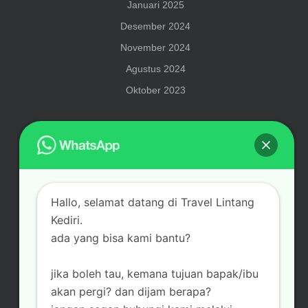
Januari 2025
Desember 2024
November 2024
Agustus 2024
Oktober 2023
Meta
Hallo, selamat datang di Travel Lintang
Masuk
Kediri.
ada yang bisa kami bantu?
jika boleh tau, kemana tujuan bapak/ibu
Categories
akan pergi? dan dijam berapa?