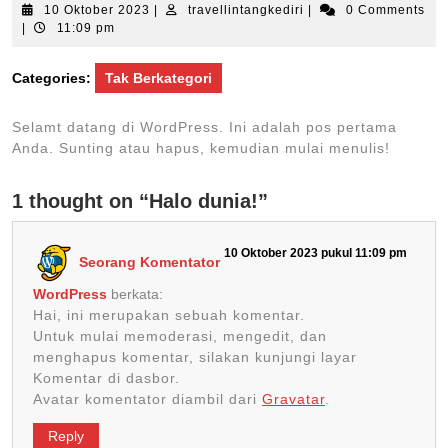
10
travellintangkediri
10 Oktober 2023
|
travellintangkediri
|
0 Comments
Oktober
|
11:09 pm
2023
Categories:
Tak Berkategori
Selamt datang di WordPress. Ini adalah pos pertama
Anda. Sunting atau hapus, kemudian mulai menulis!
1 thought on “Halo dunia!”
10 Oktober 2023 pukul 11:09 pm
Seorang Komentator
WordPress
berkata:
Hai, ini merupakan sebuah komentar.
Untuk mulai memoderasi, mengedit, dan
menghapus komentar, silakan kunjungi layar
Komentar di dasbor.
Avatar komentator diambil dari
Gravatar
.
Reply