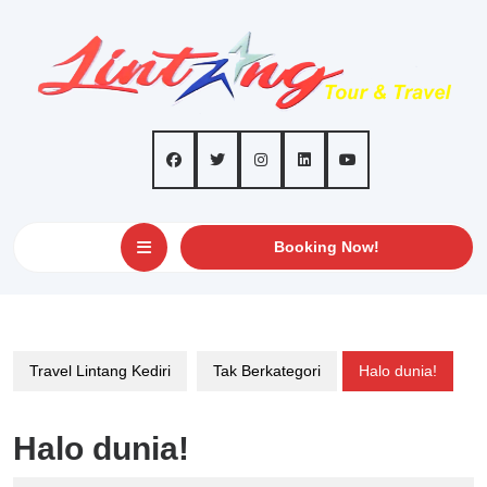
Skip
to
content
Open
GET
Booking Now!
AN
Button
APPOINTMEN
Travel Lintang Kediri
Tak Berkategori
Halo dunia!
Halo dunia!